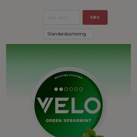
Søg
SØG
efter: