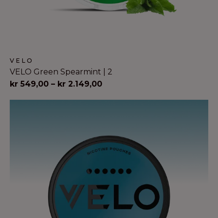
VELO
VELO Green Spearmint | 2
Prisinterval:
kr
549,00
–
kr
2.149,00
kr 549,00
til
kr 2.149,00