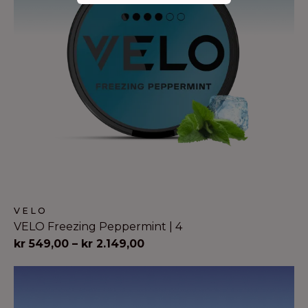
VELO
VELO Freezing Peppermint | 4
Prisinterval:
kr
549,00
–
kr
2.149,00
kr 549,00
til
kr 2.149,00