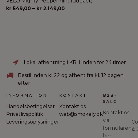
VELO Mighty Peppermint (udgået)
Prisinterval:
kr
549,00
–
kr
2.149,00
kr 549,00
til
kr 2.149,00
Lokal afhentning i KBH inden for 24 timer
Bestil inden kl 22 og afhent fra kl. 12 dagen
efter
INFORMATION
KONTAKT
B2B-
SALG
Handelsbetingelser
Kontakt os
Kontakt os
Privatlivspolitik
web@smokely.dk
via
Leveringsoplysninger
Co
formularen
© 
her