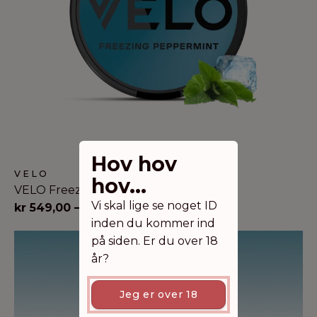
Hov hov
VELO
hov...
VELO Freezing Peppermint | 5
Vi skal lige se noget ID
Prisinterval:
kr
549,00
–
kr
2.149,00
inden du kommer ind
kr 549,00
på siden. Er du over 18
til
år?
kr 2.149,00
Jeg er over 18