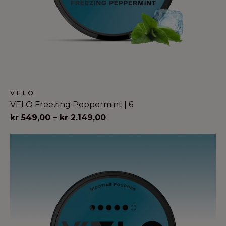
VELO
VELO Freezing Peppermint | 6
Prisinterval:
kr
549,00
–
kr
2.149,00
kr 549,00
til
kr 2.149,00