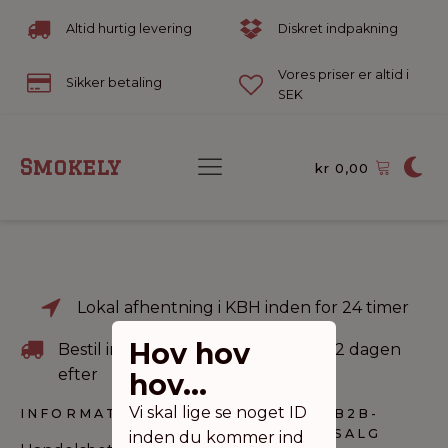
Altid hurtig levering
Diskret indpakning
Vores priser er altid i
Sikker betaling
SEK
Smokely
kr
0,00
Lokal afhentning i KBH inden for 24 timer
Hov hov
Bestil inden kl 22 og afhent fra kl. 12 dagen
efter
hov...
Vi skal lige se noget ID
INFORMATION
KONTAKT
B2B-
SALG
inden du kommer ind