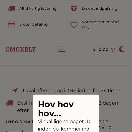
Altid hurtig levering
Diskret indpakning
Vores priser er altid i
Sikker betaling
SEK
Smokely
kr
0,00
Lokal afhentning i KBH inden for 24 timer
Hov hov
Bestil inden kl 22 og afhent fra kl. 12 dagen
efter
hov...
Vi skal lige se noget ID
INFORMATION
KONTAKT
B2B-
SALG
inden du kommer ind